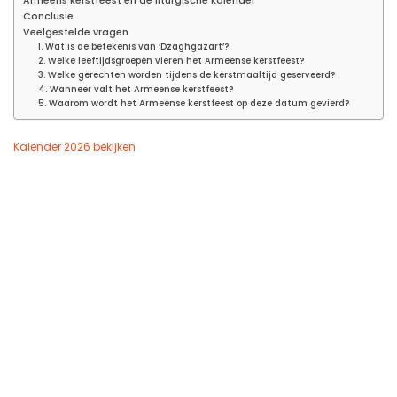
Armeens kerstfeest en de liturgische kalender
Conclusie
Veelgestelde vragen
1. Wat is de betekenis van ‘Dzaghgazart’?
2. Welke leeftijdsgroepen vieren het Armeense kerstfeest?
3. Welke gerechten worden tijdens de kerstmaaltijd geserveerd?
4. Wanneer valt het Armeense kerstfeest?
5. Waarom wordt het Armeense kerstfeest op deze datum gevierd?
Kalender 2026 bekijken