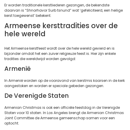
Er worden traditionele kerstliederen gezongen, de bekendste
daarvan is “Shnorhavor Surb tsnund” wat ‘gefeliciteerd, een heilige
kerst toegewenst’ betekent.
Armeense kersttradities over de
hele wereld
Het Armeense kerstfeest wordt over de hele wereld gevierd en is
bijzonder omdat het een zuiver religieuze feest is. Hier zijn enkele
tradities die wereldwijd worden gevolgd:
Armenië
In Armenië worden op de vooravond van kerstmis kaarsen in de kerk
aangestoken en worden er speciale gebeden gezongen.
De Verenigde Staten
Armenian Christmas is ook een officiële feestdag in de Verenigde
Staten voor 10 staten. In Los Angeles brengt de Armenian Christmas
Joint Committee de Armeense gemeenschap samen voor een
optocht.