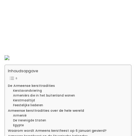
Inhoudsopgave
De Armeense kersttradities
Kerstavondviering
Armeniërs die in het buitenland wonen
Kerstmaaltijd
Feestelijke liederen
Armeense kersttradities over de hele wereld
Armenië
De Verenigde Staten
Egypte
Waarom wordt Armeens kerstfeest op 6 januari gevierd?