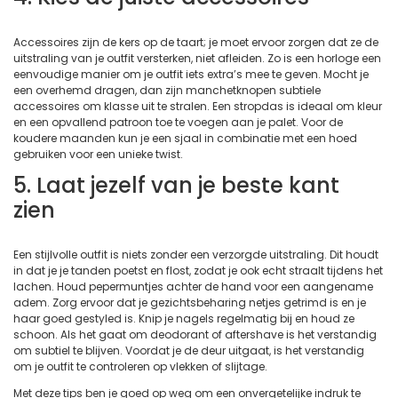
Accessoires zijn de kers op de taart; je moet ervoor zorgen dat ze de
uitstraling van je outfit versterken, niet afleiden. Zo is een horloge een
eenvoudige manier om je outfit iets extra’s mee te geven. Mocht je
een overhemd dragen, dan zijn manchetknopen subtiele
accessoires om klasse uit te stralen. Een stropdas is ideaal om kleur
en een opvallend patroon toe te voegen aan je palet. Voor de
koudere maanden kun je een sjaal in combinatie met een hoed
gebruiken voor een unieke twist.
5. Laat jezelf van je beste kant
zien
Een stijlvolle outfit is niets zonder een verzorgde uitstraling. Dit houdt
in dat je je tanden poetst en flost, zodat je ook echt straalt tijdens het
lachen. Houd pepermuntjes achter de hand voor een aangename
adem. Zorg ervoor dat je gezichtsbeharing netjes getrimd is en je
haar goed gestyled is. Knip je nagels regelmatig bij en houd ze
schoon. Als het gaat om deodorant of aftershave is het verstandig
om subtiel te blijven. Voordat je de deur uitgaat, is het verstandig
om je outfit te controleren op vlekken of slijtage.
Met deze tips ben je goed op weg om een onvergetelijke indruk te