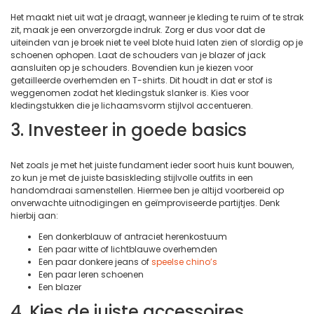
Het maakt niet uit wat je draagt, wanneer je kleding te ruim of te strak
zit, maak je een onverzorgde indruk. Zorg er dus voor dat de
uiteinden van je broek niet te veel blote huid laten zien of slordig op je
schoenen ophopen. Laat de schouders van je blazer of jack
aansluiten op je schouders. Bovendien kun je kiezen voor
getailleerde overhemden en T-shirts. Dit houdt in dat er stof is
weggenomen zodat het kledingstuk slanker is. Kies voor
kledingstukken die je lichaamsvorm stijlvol accentueren.
3. Investeer in goede basics
Net zoals je met het juiste fundament ieder soort huis kunt bouwen,
zo kun je met de juiste basiskleding stijlvolle outfits in een
handomdraai samenstellen. Hiermee ben je altijd voorbereid op
onverwachte uitnodigingen en geïmproviseerde partijtjes. Denk
hierbij aan:
Een donkerblauw of antraciet herenkostuum
Een paar witte of lichtblauwe overhemden
Een paar donkere jeans of
speelse chino’s
Een paar leren schoenen
Een blazer
4. Kies de juiste accessoires