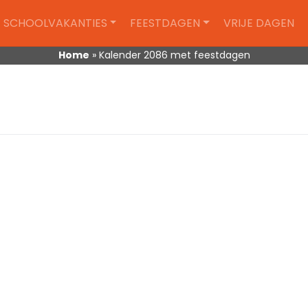
SCHOOLVAKANTIES
FEESTDAGEN
VRIJE DAGEN
Home
»
Kalender 2086 met feestdagen