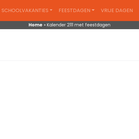
SCHOOLVAKANTIES
FEESTDAGEN
VRIJE DAGEN
Home
»
Kalender 2111 met feestdagen