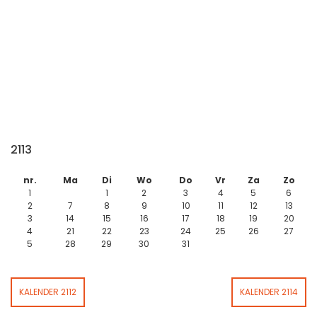
2113
nr.
Ma
Di
Wo
Do
Vr
Za
Zo
1
1
2
3
4
5
6
2
7
8
9
10
11
12
13
3
14
15
16
17
18
19
20
4
21
22
23
24
25
26
27
5
28
29
30
31
KALENDER 2112
KALENDER 2114