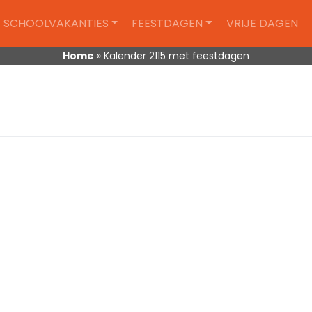
SCHOOLVAKANTIES
FEESTDAGEN
VRIJE DAGEN
Home
»
Kalender 2115 met feestdagen