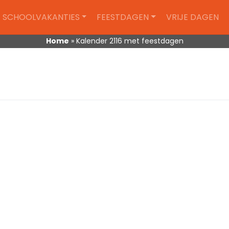
SCHOOLVAKANTIES
FEESTDAGEN
VRIJE DAGEN
Home
»
Kalender 2116 met feestdagen