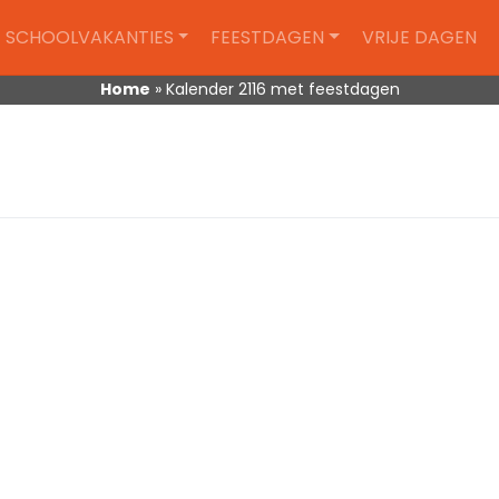
SCHOOLVAKANTIES
FEESTDAGEN
VRIJE DAGEN
Home
»
Kalender 2116 met feestdagen