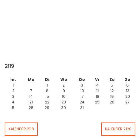
2119
nr.
Ma
Di
Wo
Do
Vr
Za
Zo
1
1
2
3
4
5
6
2
7
8
9
10
11
12
13
3
14
15
16
17
18
19
20
4
21
22
23
24
25
26
27
5
28
29
30
31
KALENDER 2118
KALENDER 2120