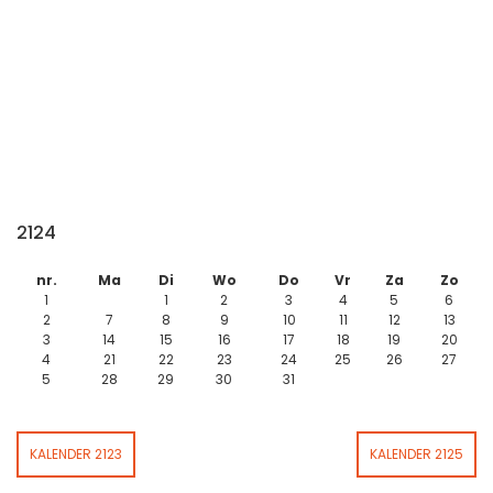
2124
nr.
Ma
Di
Wo
Do
Vr
Za
Zo
1
1
2
3
4
5
6
2
7
8
9
10
11
12
13
3
14
15
16
17
18
19
20
4
21
22
23
24
25
26
27
5
28
29
30
31
KALENDER 2123
KALENDER 2125