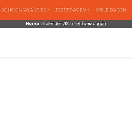
SCHOOLVAKANTIES
FEESTDAGEN
VRIJE DAGEN
Home
»
Kalender 2125 met feestdagen