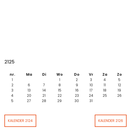
2125
nr.
Ma
Di
Wo
Do
Vr
Za
Zo
1
1
2
3
4
5
2
6
7
8
9
10
11
12
3
13
14
15
16
17
18
19
4
20
21
22
23
24
25
26
5
27
28
29
30
31
KALENDER 2124
KALENDER 2126