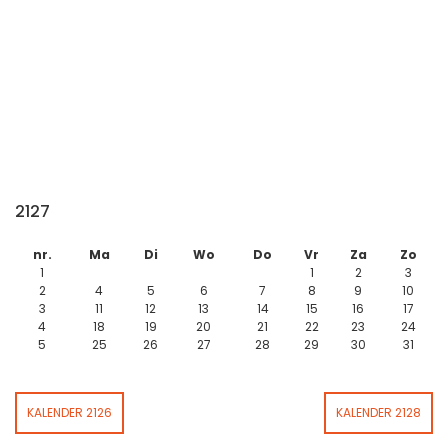
2127
nr.
Ma
Di
Wo
Do
Vr
Za
Zo
1
1
2
3
2
4
5
6
7
8
9
10
3
11
12
13
14
15
16
17
4
18
19
20
21
22
23
24
5
25
26
27
28
29
30
31
KALENDER 2126
KALENDER 2128