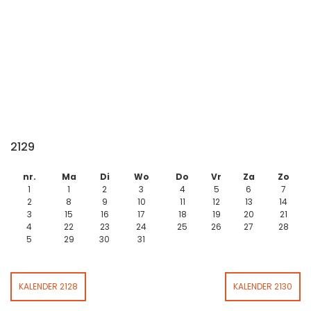
2129
nr.
Ma
Di
Wo
Do
Vr
Za
Zo
1
1
2
3
4
5
6
7
2
8
9
10
11
12
13
14
3
15
16
17
18
19
20
21
4
22
23
24
25
26
27
28
5
29
30
31
KALENDER 2128
KALENDER 2130