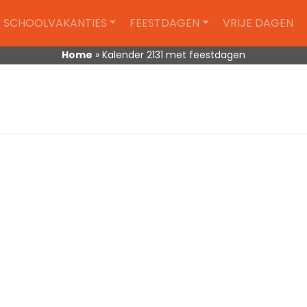
SCHOOLVAKANTIES
FEESTDAGEN
VRIJE DAGEN
Home
»
Kalender 2131 met feestdagen