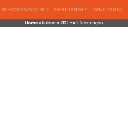
SCHOOLVAKANTIES
FEESTDAGEN
VRIJE DAGEN
Home
»
Kalender 2132 met feestdagen