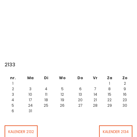
2133
nr.
Ma
Di
Wo
Do
Vr
Za
Zo
1
1
2
2
3
4
5
6
7
8
9
3
10
11
12
13
14
15
16
4
17
18
19
20
21
22
23
5
24
25
26
27
28
29
30
6
31
KALENDER 2132
KALENDER 2134