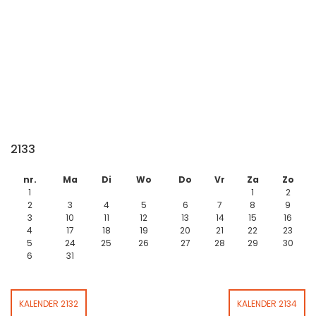
2133
nr.
Ma
Di
Wo
Do
Vr
Za
Zo
1
1
2
2
3
4
5
6
7
8
9
3
10
11
12
13
14
15
16
4
17
18
19
20
21
22
23
5
24
25
26
27
28
29
30
6
31
KALENDER 2132
KALENDER 2134