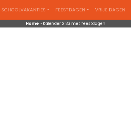
SCHOOLVAKANTIES
FEESTDAGEN
VRIJE DAGEN
Home
»
Kalender 2133 met feestdagen