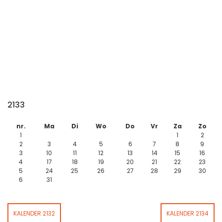
2133
nr.
Ma
Di
Wo
Do
Vr
Za
Zo
1
1
2
2
3
4
5
6
7
8
9
3
10
11
12
13
14
15
16
4
17
18
19
20
21
22
23
5
24
25
26
27
28
29
30
6
31
KALENDER 2132
KALENDER 2134