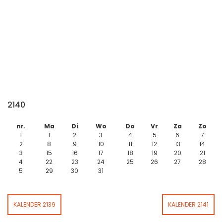
2140
nr.
Ma
Di
Wo
Do
Vr
Za
Zo
1
1
2
3
4
5
6
7
2
8
9
10
11
12
13
14
3
15
16
17
18
19
20
21
4
22
23
24
25
26
27
28
5
29
30
31
KALENDER 2139
KALENDER 2141