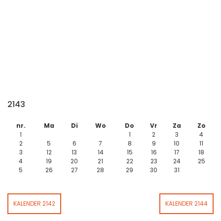
2143
nr.
Ma
Di
Wo
Do
Vr
Za
Zo
1
1
2
3
4
2
5
6
7
8
9
10
11
3
12
13
14
15
16
17
18
4
19
20
21
22
23
24
25
5
26
27
28
29
30
31
KALENDER 2142
KALENDER 2144