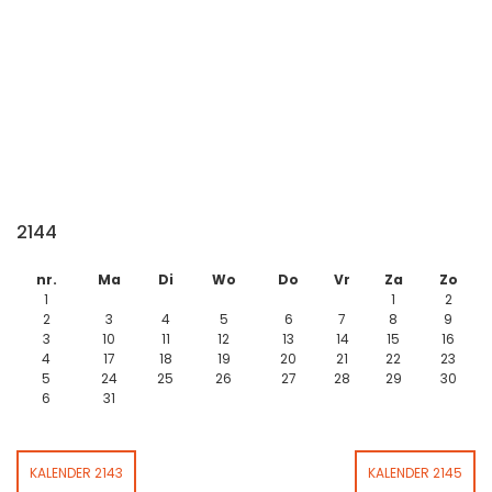
2144
nr.
Ma
Di
Wo
Do
Vr
Za
Zo
1
1
2
2
3
4
5
6
7
8
9
3
10
11
12
13
14
15
16
4
17
18
19
20
21
22
23
5
24
25
26
27
28
29
30
6
31
KALENDER 2143
KALENDER 2145