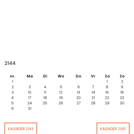
2144
nr.
Ma
Di
Wo
Do
Vr
Za
Zo
1
1
2
2
3
4
5
6
7
8
9
3
10
11
12
13
14
15
16
4
17
18
19
20
21
22
23
5
24
25
26
27
28
29
30
6
31
KALENDER 2143
KALENDER 2145