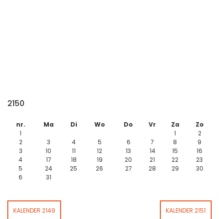
2150
nr.
Ma
Di
Wo
Do
Vr
Za
Zo
1
1
2
2
3
4
5
6
7
8
9
3
10
11
12
13
14
15
16
4
17
18
19
20
21
22
23
5
24
25
26
27
28
29
30
6
31
KALENDER 2149
KALENDER 2151