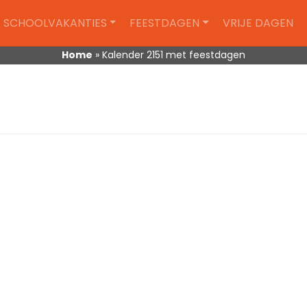
SCHOOLVAKANTIES
FEESTDAGEN
VRIJE DAGEN
Home
»
Kalender 2151 met feestdagen