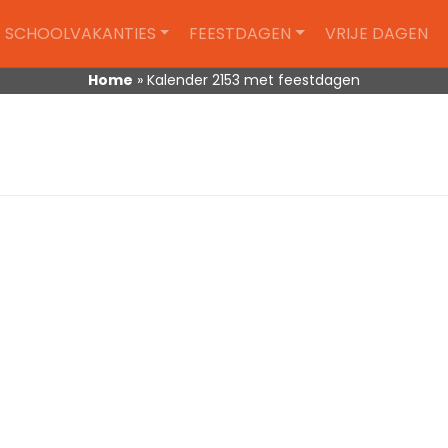
SCHOOLVAKANTIES
FEESTDAGEN
VRIJE DAGEN
Home
»
Kalender 2153 met feestdagen