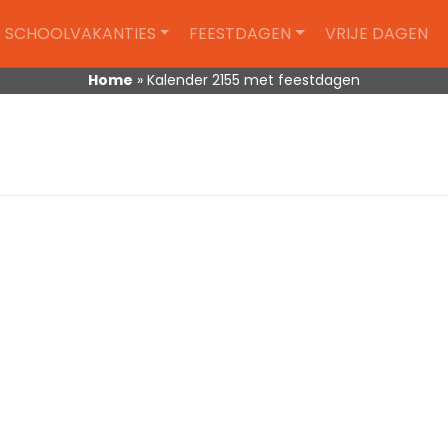
SCHOOLVAKANTIES
FEESTDAGEN
VRIJE DAGEN
Home
»
Kalender 2155 met feestdagen