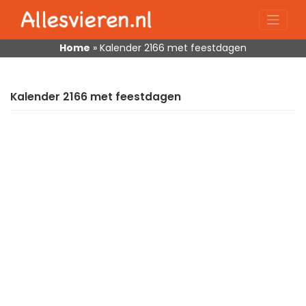
Skip
to
content
Home
»
Kalender 2166 met feestdagen
Kalender 2166 met feestdagen