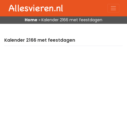
Skip
to
content
Home
»
Kalender 2166 met feestdagen
Kalender 2166 met feestdagen