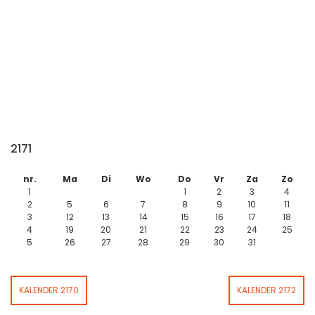
2171
nr.
Ma
Di
Wo
Do
Vr
Za
Zo
1
1
2
3
4
2
5
6
7
8
9
10
11
3
12
13
14
15
16
17
18
4
19
20
21
22
23
24
25
5
26
27
28
29
30
31
KALENDER 2170
KALENDER 2172