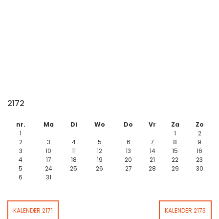
2172
nr.
Ma
Di
Wo
Do
Vr
Za
Zo
1
1
2
2
3
4
5
6
7
8
9
3
10
11
12
13
14
15
16
4
17
18
19
20
21
22
23
5
24
25
26
27
28
29
30
6
31
KALENDER 2171
KALENDER 2173