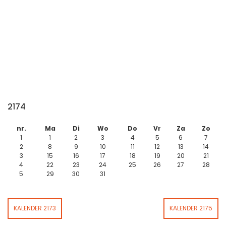
2174
nr.
Ma
Di
Wo
Do
Vr
Za
Zo
1
1
2
3
4
5
6
7
2
8
9
10
11
12
13
14
3
15
16
17
18
19
20
21
4
22
23
24
25
26
27
28
5
29
30
31
KALENDER 2173
KALENDER 2175