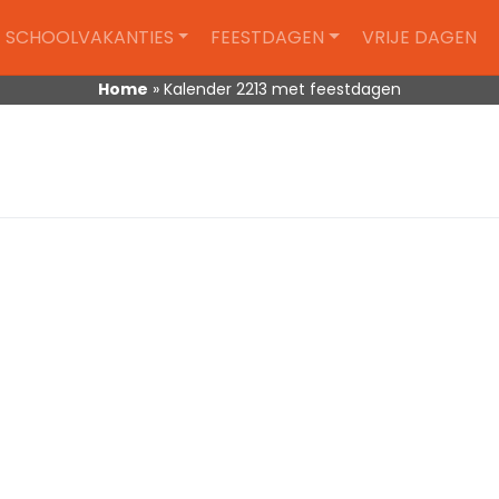
SCHOOLVAKANTIES
FEESTDAGEN
VRIJE DAGEN
Home
»
Kalender 2213 met feestdagen