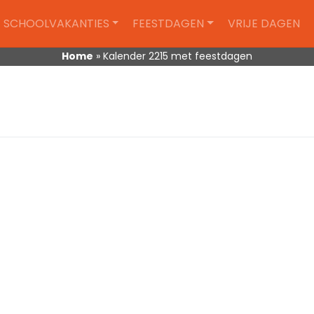
SCHOOLVAKANTIES
FEESTDAGEN
VRIJE DAGEN
Home
»
Kalender 2215 met feestdagen