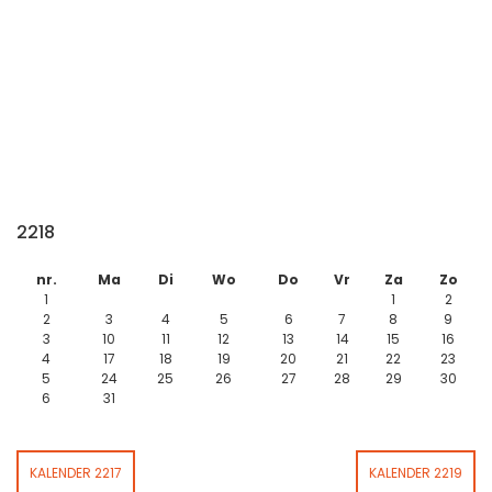
2218
nr.
Ma
Di
Wo
Do
Vr
Za
Zo
1
1
2
2
3
4
5
6
7
8
9
3
10
11
12
13
14
15
16
4
17
18
19
20
21
22
23
5
24
25
26
27
28
29
30
6
31
KALENDER 2217
KALENDER 2219