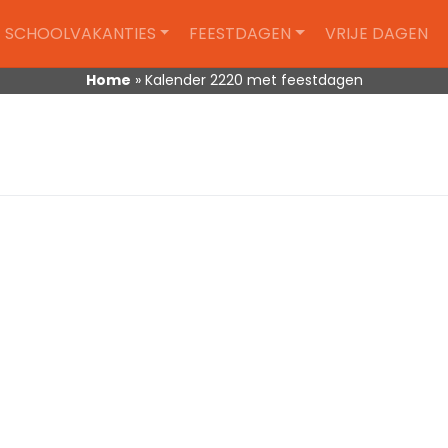
SCHOOLVAKANTIES
FEESTDAGEN
VRIJE DAGEN
Home
»
Kalender 2220 met feestdagen