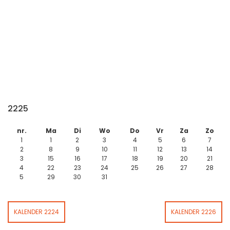
2225
nr.
Ma
Di
Wo
Do
Vr
Za
Zo
1
1
2
3
4
5
6
7
2
8
9
10
11
12
13
14
3
15
16
17
18
19
20
21
4
22
23
24
25
26
27
28
5
29
30
31
KALENDER 2224
KALENDER 2226