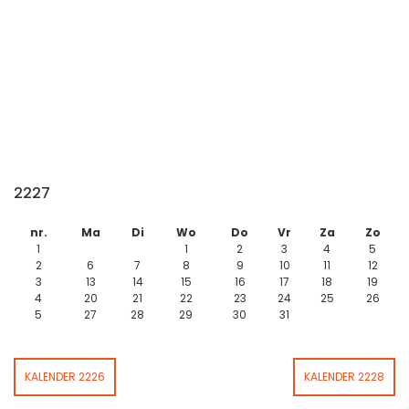
2227
nr.
Ma
Di
Wo
Do
Vr
Za
Zo
1
1
2
3
4
5
2
6
7
8
9
10
11
12
3
13
14
15
16
17
18
19
4
20
21
22
23
24
25
26
5
27
28
29
30
31
KALENDER 2226
KALENDER 2228