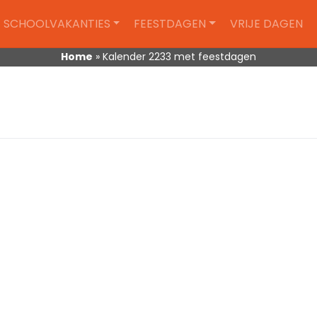
SCHOOLVAKANTIES
FEESTDAGEN
VRIJE DAGEN
Home
»
Kalender 2233 met feestdagen