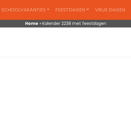
SCHOOLVAKANTIES
FEESTDAGEN
VRIJE DAGEN
Home
»
Kalender 2238 met feestdagen