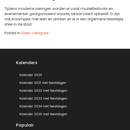
Tijdens moderne vieringen worden er vaak muziekfestivals en
evenementen georganiseerd waarbij lokaal talent optreedt. Er zijn
ook kraampjes met eten en drinken en er is een algemene feestelijke
sfeer in de stad.
Posted in
Geen categorie
Kalenders
Kalender 2020
Kalender 2021 met feestdagen
Kalender 2022 met feestdagen
Kalender 2023 met feestdagen
Kalender 2024 met feestdagen
Kalender 2025 met feestdagen
Populair