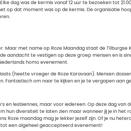
 Elke dag was de kermis vanaf 12 uur te bezoeken tot 21.
 op dat moment was op de kermis. De organisatie hoopt 
eren.
ier. Maar met name op Roze Maandag staat de Tilburgse K
de aandacht te vestigen op deze groep mensen en is sind
t Nederlands homo evenement.
plaats (heette vroeger de Roze Karavaan). Mensen dossen 
zijn. Fantastisch om naar te kijken en je te vergapen aan g
’s en lesbiennes, maar voor iedereen. Op deze dag van de
om hun diversiteit te laten zien maar wanneer jij je in het 
 Roze maandag mag je lekker jezelf zijn. Of je nu hetero
d tot een algeheel geaccepteerd evenement!