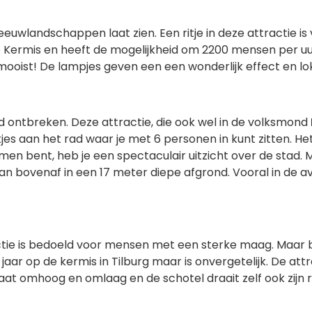
eeuwlandschappen laat zien. Een ritje in deze attractie is
se Kermis en heeft de mogelijkheid om 2200 mensen per uur
ooist! De lampjes geven een een wonderlijk effect en lokk
ontbreken. Deze attractie, die ook wel in de volksmond
es aan het rad waar je met 6 personen in kunt zitten. Het
en bent, heb je een spectaculair uitzicht over de stad
van bovenaf in een 17 meter diepe afgrond. Vooral in de 
ctie is bedoeld voor mensen met een sterke maag. Maar be
jaar op de kermis in Tilburg maar is onvergetelijk. De att
at omhoog en omlaag en de schotel draait zelf ook zijn ro