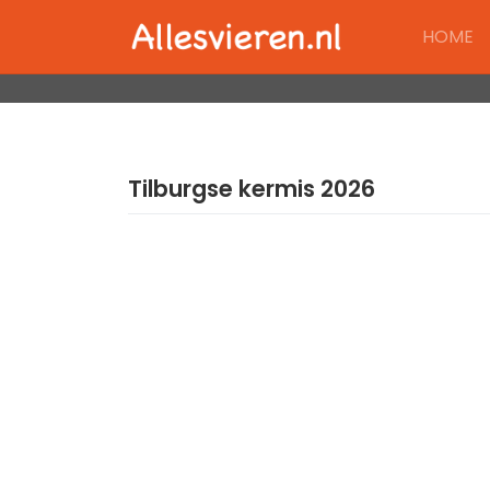
Skip
HOME
to
content
Tilburgse kermis 2026