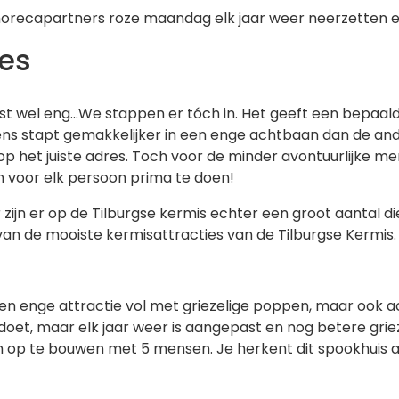
recapartners roze maandag elk jaar weer neerzetten en
ies
est wel eng…We stappen er tóch in. Het geeft een bepaald
ns stapt gemakkelijker in een enge achtbaan dan de ander
 op het juiste adres. Toch voor de minder avontuurlijke m
jn voor elk persoon prima te doen!
 Er zijn er op de Tilburgse kermis echter een groot aantal 
 van de mooiste kermisattracties van de Tilburgse Kermis.
en enge attractie vol met griezelige poppen, maar ook acte
k doet, maar elk jaar weer is aangepast en nog betere grie
op te bouwen met 5 mensen. Je herkent dit spookhuis a