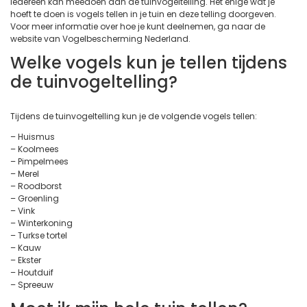
Iedereen kan meedoen aan de tuinvogeltelling. Het enige wat je
hoeft te doen is vogels tellen in je tuin en deze telling doorgeven.
Voor meer informatie over hoe je kunt deelnemen, ga naar de
website van Vogelbescherming Nederland.
Welke vogels kun je tellen tijdens
de tuinvogeltelling?
Tijdens de tuinvogeltelling kun je de volgende vogels tellen:
– Huismus
– Koolmees
– Pimpelmees
– Merel
– Roodborst
– Groenling
– Vink
– Winterkoning
– Turkse tortel
– Kauw
– Ekster
– Houtduif
– Spreeuw