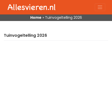
Skip
to
content
Home
»
Tuinvogeltelling 2026
Tuinvogeltelling 2026